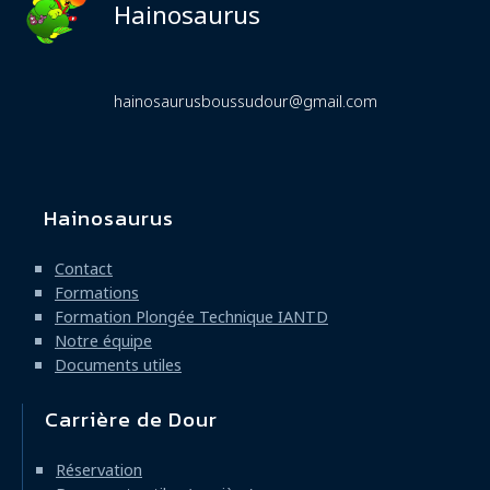
Hainosaurus
hainosaurusboussudour@gmail.com
Hainosaurus
Navigation
principale
Contact
Formations
Formation Plongée Technique IANTD
Notre équipe
Documents utiles
Carrière de Dour
Réservation